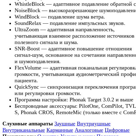
WhistleBlock — адаптивное подавление обратной с
NoiseBlock — высокоразрешающее шумоподавлени
WindBlock — подавление шума ветра.
SoundRelax — подавление импульсных звуков.
UltraZoom — адаптивная направленность,
учитывающая взаимное расположение источников
полезного сигнала и шума.
SNR-Boost — адаптивное повышение отношения
сигнал-шум, основанное на сочетании направленн
и шумоподавления.
FlexVolume — адаптивная поканальная регулировк
громкости, учитывающая аудиометрический профи
пациента.
QuickSync — синхронизация переключения програ
или регулировки громкости.
Программа настройки: Phonak Target 3.0.2 и выше
Беспроводные аксессуары: PilotOne, ComPilot, TVL
S, Phonak CROS, RemoteMic (только вместе с ComPi
Слуховые аппараты
Заушные
Внутриушные
Внутриканальные
Карманные
Аналоговые
Цифровые