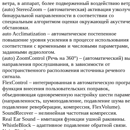
ветра, в аппарат, более подверженный воздействию ветр
(auto) StereoZoom – (автоматическая) активация узколу
бинауральной направленности в соответствии со
специальным алгоритмом оценки окружающей акустич
обстановки.
auto Acclimatization – автоматическое постепенное
повышение уровня усиления в процессе использования
соответствии с временными и числовыми параметрами,
заданными аудиологом.
(auto) ZoomControl (Речь на 360°) – (автоматический) в
направления прослушивания, в зависимости от
пространственного расположения источника речевого
сигнала.
FlexControl – интегрированная в автоматическую прогр
функция внесения пользовательских поправок,
объединяющая одновременную настройку шести параме
(направленность, шумоподавление, подавление шума ве
подавление реверберации, компрессия, FlexVolume).
SoundRecover – нелинейная частотная компрессия.
Real Ear Sound – имитация функции ушной раковины.
WhistleBlock – адаптивное подавление обратной связи.