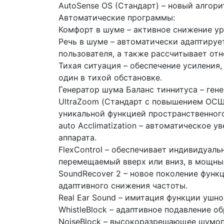
AutoSense OS (Стандарт) – новый алгор
Автоматические программы:
Комфорт в шуме – активное снижение ур
Речь в шуме – автоматически адаптируе
пользователя, а также рассчитывает от
Тихая ситуация – обеспечение усиления
один в тихой обстановке.
Генератор шума Баланс тиннитуса – ген
UltraZoom (Стандарт с повышением ОСШ
уникальной функцией пространственног
auto Acclimatization – автоматическое 
аппарата.
FlexControl – обеспечивает индивидуал
перемещаемый вверх или вниз, в мощны
SoundRecover 2 – новое поколение фун
адаптивного снижения частоты.
Real Ear Sound – имитация функции ушн
WhistleBlock – адаптивное подавление об
NoiseBlock – высокоразрешающее шумоп