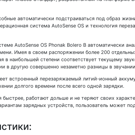
особные автоматически подстраиваться под образ жизн
операционная система AutoSense OS и технология пере
теме AutoSense OS Phonak Bolero B автоматически ана
емени. Имея в своем распоряжении более 200 отдельны
ая в наибольшей степени соответствует текущему зву
ии в другую совершенно незаметно разницы в звучании
имеет встроенный перезаряжаемый литий-ионный аккуму
ении долгого времени после всего одной зарядки.
быстрее, работают дольше и не теряют своих характе
ариантам зарядных устройств, пользователь может под
стики: