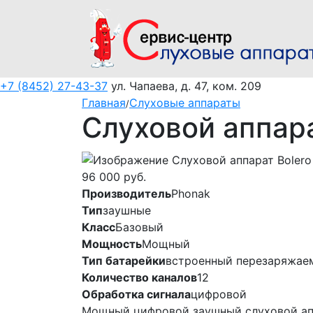
+7 (8452) 27-43-37
ул. Чапаева, д. 47, ком. 209
Главная
Слуховые аппараты
/
Слуховой аппара
96 000
руб.
Производитель
Phonak
Тип
заушные
Класс
Базовый
Мощность
Мощный
Тип батарейки
встроенный перезаряжае
Количество каналов
12
Обработка сигнала
цифровой
Мощный цифровой заушный слуховой аппа