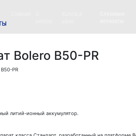
Главная
О
Услуги и
Слуховые
центре
цены
аппараты
т Bolero B50-PR
мый литий-ионный аккумулятор.
рат класса Стандарт, разработанный на платформе Bel