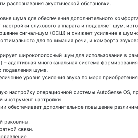
итм распознавания акустической обстановки.
овня шума для обеспечения дополнительного комфорта
т настройки слухового аппарата и подавляет шум, ист
ношение сигнал-шум (ОСШ) и снижает усиление в шумн
, оптимального для понимания речи, и комфорта звуков
ерирует широкополосный шум для использования в рам
) – адаптивная многоканальная система формирования
о подавления шума.
увеличение уровня усиления звука по мере приобретени
ьную настройку операционной системы AutoSense OS, п
й инструмент настройки.
кции обеспечивает дополнительное повышение различи
ой раковины.
ратной связи.
одавление.