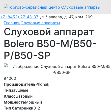
+7 (8452) 27-43-37
ул. Чапаева, д. 47, ком. 209
Главная
Слуховые аппараты
/
Слуховой аппарат
Bolero B50-M/B50-
P/B50-SP
94000
Производитель
Phonak
Тип
заушные
Класс
Базовый
Мощность
Мощный
Тип батарейки
312