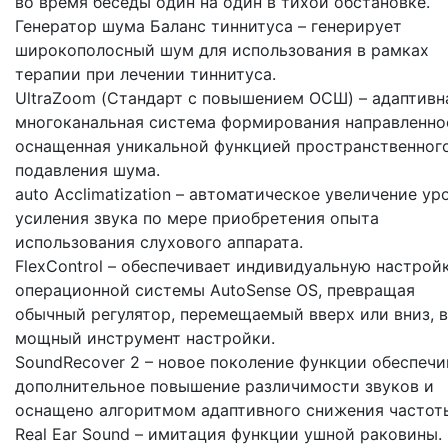
во время беседы один на один в тихой обстановке.
Генератор шума Баланс тиннитуса – генерирует
широкополосный шум для использования в рамках
терапии при лечении тиннитуса.
UltraZoom (Стандарт с повышением ОСШ) – адаптивн
многоканальная система формирования направленно
оснащенная уникальной функцией пространственног
подавления шума.
auto Acclimatization – автоматическое увеличение ур
усиления звука по мере приобретения опыта
использования слухового аппарата.
FlexControl – обеспечивает индивидуальную настрой
операционной системы AutoSense OS, превращая
обычный регулятор, перемещаемый вверх или вниз, в
мощный инструмент настройки.
SoundRecover 2 – новое поколение функции обеспечи
дополнительное повышение различимости звуков и
оснащено алгоритмом адаптивного снижения частот
Real Ear Sound – имитация функции ушной раковины.