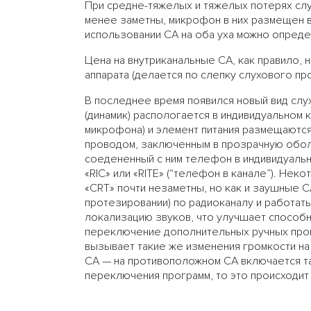
При средне-тяжелых и тяжелых потерях сл
менее заметны, микрофон в них размещен в 
использовании СА на оба уха можно определ
Цена на внутриканальные СА, как правило, 
аппарата (делается по слепку слухового про
В последнее время появился новый вид сл
(динамик) распологается в индивидуальном 
микрофона) и элемент питания размещаются
проводом, заключенным в прозрачную обол
соедененный с ним телефон в индивидуальн
«RIC» или «RITE» (“телефон в канале”). Н
«CRT» почти незаметны, но как и заушные 
протезировании) по радиоканалу и работать
локализацию звуков, что улучшает способно
переключение дополнительных ручных прогр
вызывает такие же изменения громкости на
СА — на противоположном СА включается т
переключения программ, то это происходит 