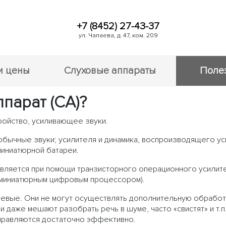
+7 (8452) 27-43-37
ул. Чапаева, д. 47, ком. 209
и цены
Слуховые аппараты
Поле
ппарат (СА)?
ройство, усиливающее звуки.
бычные звуки; усилителя и динамика, воспроизводящего ус
миниатюрной батареи.
вляется при помощи транзисторного операционного усилите
 миниатюрным цифровым процессором).
евые. Они не могут осуществлять дополнительную обработк
 и даже мешают разобрать речь в шуме, часто «свистят» и 
справляются достаточно эффективно.