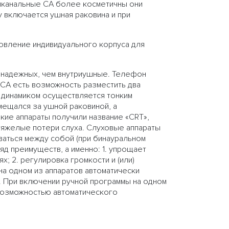
иканальные СА более косметичны они
у включается ушная раковина и при
товление индивидуального корпуса для
е надежных, чем внутриушные. Телефон
х СА есть возможность разместить два
 динамиком осуществляется тонким
мещался за ушной раковиной, а
кие аппараты получили название «CRT»,
-тяжелые потери слуха. Слуховые аппараты
ваться между собой (при бинауральном
яд преимуществ, а именно: 1. упрощает
; 2. регулировка громкости и (или)
на одном из аппаратов автоматически
. При включении ручной программы на одном
 возможностью автоматического