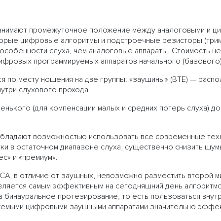
нимают промежуточное положение между аналоговыми и ц
орые цифровые алгоритмы и подстроечные резисторы (три
особенности слуха, чем аналоговые аппараты. Стоимость н
ифровых программируемых аппаратов начального (базового)
по месту ношения на две группы: «заушины» (ВТЕ) — распо
нутри слухового прохода.
енького (для компенсации малых и средних потерь слуха) д
ладают возможностью использовать все современные техн
ки в остаточном диапазоне слуха, существенно снизить шум
ес» и «премиум».
А, в отличие от заушных, невозможно разместить второй ми
является самым эффективным на сегодняшний день алгоритм
 бинауральное протезирование, то есть пользоваться внутр
емыми цифровыми заушными аппаратами значительно эффект