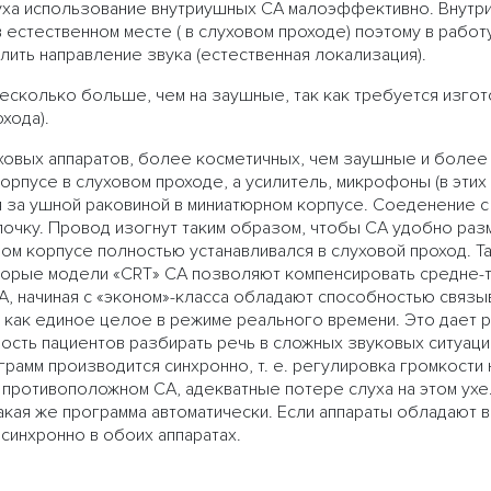
уха использование внутриушных СА малоэффективно. Внутр
естественном месте ( в слуховом проходе) поэтому в работ
ить направление звука (естественная локализация).
несколько больше, чем на заушные, так как требуется изго
хода).
уховых аппаратов, более косметичных, чем заушные и боле
корпусе в слуховом проходе, а усилитель, микрофоны (в эти
 за ушной раковиной в миниатюрном корпусе. Соеденение с
очку. Провод изогнут таким образом, чтобы СА удобно раз
ом корпусе полностью устанавливался в слуховой проход. Та
екоторые модели «CRT» СА позволяют компенсировать средне
СА, начиная с «эконом»-класса обладают способностью связы
 как единое целое в режиме реального времени. Это дает р
сть пациентов разбирать речь в сложных звуковых ситуациях
амм производится синхронно, т. е. регулировка громкости 
 противоположном СА, адекватные потере слуха на этом ухе
акая же программа автоматически. Если аппараты обладают
синхронно в обоих аппаратах.