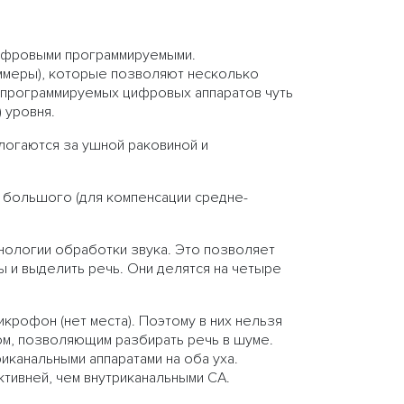
ифровыми программируемыми.
ммеры), которые позволяют несколько
епрограммируемых цифровых аппаратов чуть
 уровня.
логаются за ушной раковиной и
о большого (для компенсации средне-
ологии обработки звука. Это позволяет
ы и выделить речь. Они делятся на четыре
крофон (нет места). Поэтому в них нельзя
ом, позволяющим разбирать речь в шуме.
иканальными аппаратами на оба уха.
ивней, чем внутриканальными СА.