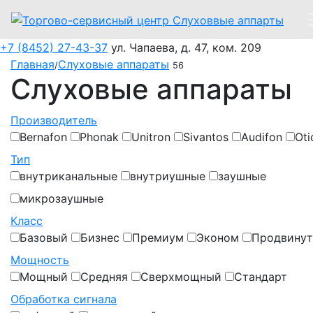
+7 (8452) 27-43-37
ул. Чапаева, д. 47, ком. 209
Главная
Слуховые аппараты
/
56
Слуховые аппараты
Производитель
Bernafon
Phonak
Unitron
Sivantos
Audifon
Oti
Тип
внутриканальные
внутриушные
заушные
микрозаушные
Класс
Базовый
Бизнес
Премиум
Эконом
Продвину
Мощность
Мощный
Средняя
Сверхмощный
Стандарт
Обработка сигнала