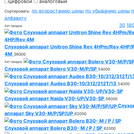
цифровой
аналоговый
по возрастанию цены
по убыванию цены
Сортировать:
алфавиту
30
18
Хит продаж
Слуховой аппарат Unitron Shine Rev 4HPm/Rev 4HP/
4M
36000
Хит продаж
Слуховой аппарат Bolero V30-M/P/SP
54000
Слуховой аппарат Audeo B30-10/312/312T/13
54000
Слуховой аппарат Naida V30-UP/V30-SP
56000
Слухо
аппарат Sky V30-M/P/SP/UP
62000
Слуховой аппарат Bolero B30- M / P / SP
62000