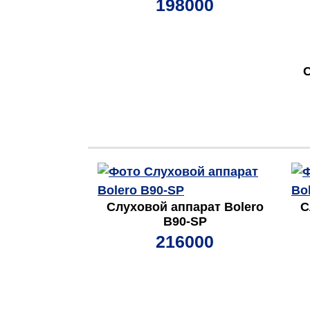
198000
С
Слуховой аппарат Bolero
С
B90-SP
216000