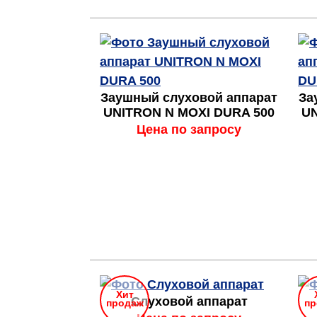
Заушный слуховой аппарат
За
UNITRON N MOXI DURA 500
UN
Цена по запросу
Хит
Слуховой аппарат
продаж
пр