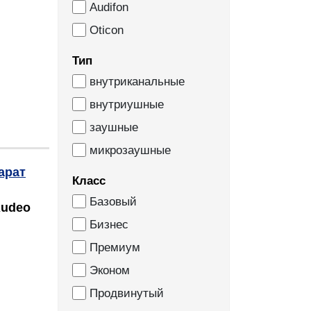
Audifon
Oticon
Тип
внутриканальные
внутриушные
заушные
микрозаушные
Класс
Базовый
Audeo
Бизнес
Премиум
Эконом
Продвинутый