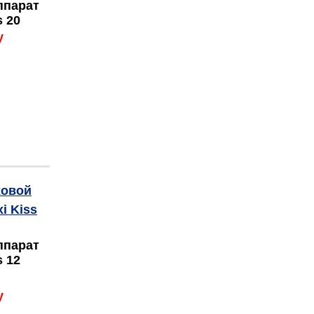
ппарат
 20
у
ппарат
 12
у